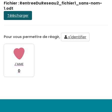
Fichier : RentreeDuReseau2_fichier1_sans-nom-
1.odt
Télécharger
Pour vous permettre de réagir,
s'identifier
J'AIME
0