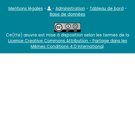
Mentions légales
-
-
Administration
-
Tableau de bord
-
Base de données
Ce(tte) œuvre est mise à disposition selon les termes de la
Licence Creative Commons Attribution - Partage dans les
Mêmes Conditions 4.0 International
.