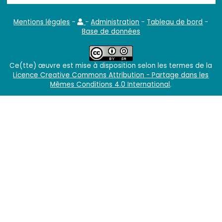
Mentions légales
-
-
Administration
-
Tableau de bord
-
Base de données
Ce(tte) œuvre est mise à disposition selon les termes de la
Licence Creative Commons Attribution - Partage dans les
Mêmes Conditions 4.0 International
.