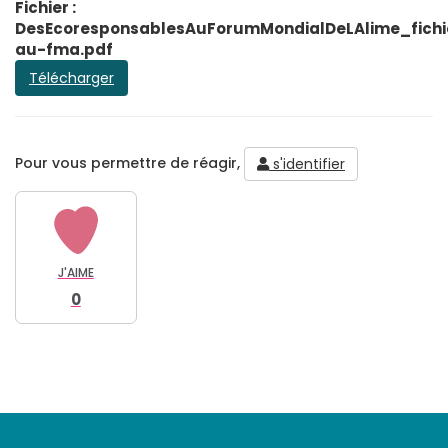
Fichier :
DesEcoresponsablesAuForumMondialDeLAlime_fichi
au-fma.pdf
Télécharger
Pour vous permettre de réagir,
s'identifier
J'AIME
0