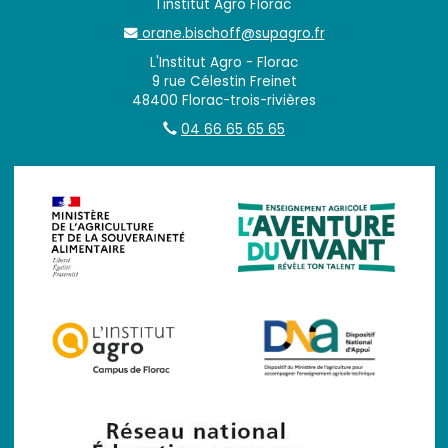
l'institut Agro Florac
orane.bischoff@supagro.fr
L'Institut Agro - Florac
9 rue Célestin Freinet
48400 Florac-trois-rivières
04 66 65 65 65