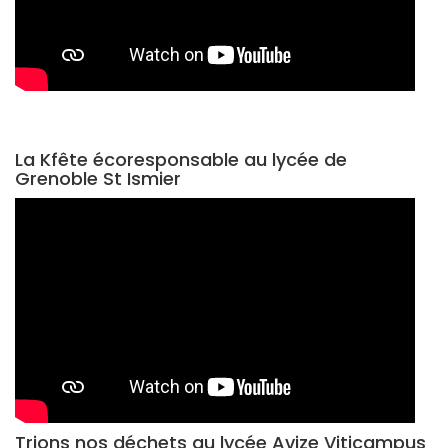
La Kfête écoresponsable au lycée de
Grenoble St Ismier
Trions nos déchets au lycée Avize Viticampus