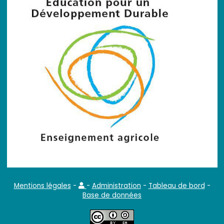
Mentions légales
-
-
Administration
-
Tableau de bord
-
Base de données