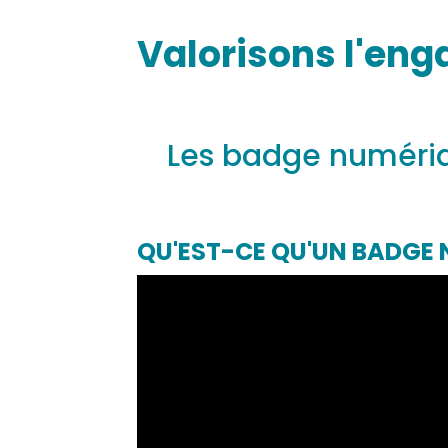
Valorisons l'eng
Les badge numéri
QU'EST-CE QU'UN BADGE 