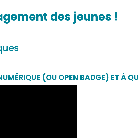
agement des jeunes !
ques
NUMÉRIQUE (OU OPEN BADGE) ET À QU