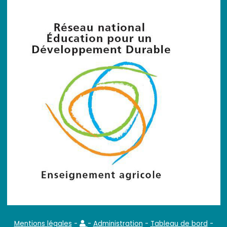
Mentions légales
-
-
Administration
-
Tableau de bord
-