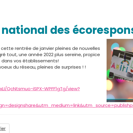
 national des écorespon
cette rentrée de janvier pleines de nouvelles
ré tout, une année 2022 plus sereine, propice
 dans vos établissements!
eux du réseau, pleines de surprises ! !
DxLI/QcNtsmuo-iSPX-WPFF1gTg/view?
gn=designshare&utm_medium=link&utm_source=publishp
ier