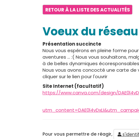
RETOUR À LA LISTE DES ACTUALITÉS
Voeux du réseau
Présentation succincte
Nous vous espérons en pleine forme pour 
aventures … :( Nous vous souhaitons, malg
à de belles dynamiques écoresponsables
Nous vous avons concocté une carte de vo
cliquer sur le lien pour l'ouvrir
Site Internet (facultatif)
https://www.canva.com/design/DAE0l4v
utm_content=DAE0l4vDxLI&utm_campai
Pour vous permettre de réagir,
s'identif