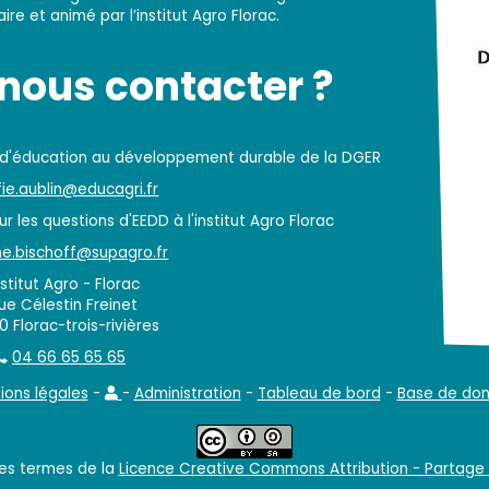
re et animé par l’institut Agro Florac.
ous contacter ?
 d'éducation au développement durable de la DGER
ie.aublin@educagri.fr
r les questions d'EEDD à l'institut Agro Florac
e.bischoff@supagro.fr
nstitut Agro - Florac
rue Célestin Freinet
 Florac-trois-rivières
04 66 65 65 65
ions légales
-
-
Administration
-
Tableau de bord
-
Base de do
les termes de la
Licence Creative Commons Attribution - Partage 