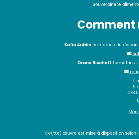
Souveraineté alimentai
Comment n
Sofie Aublin
animatrice du réseau
sof
Orane Bischoff
formatrice su
oran
L'I
9 
48400
Ment
Ce(tte) œuvre est mise à disposition selon 