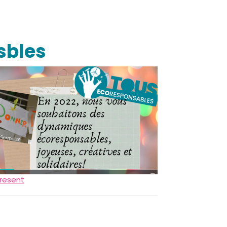
sbles
resent