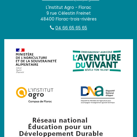
L'Institut Agro - Florac
9 rue Célestin Freinet
48400 Florac-trois-rivières
04 66 65 65 65