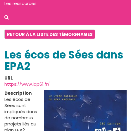
Les ressources
RETOUR À LA LISTE DES TÉMOIGNAGES
Les écos de Sées dans
EPA2
URL
https://www.lap61.fr/
Description
Les écos de
Sées sont
impliqués dans
de nombreux
prrojets liés au
plan EPA2