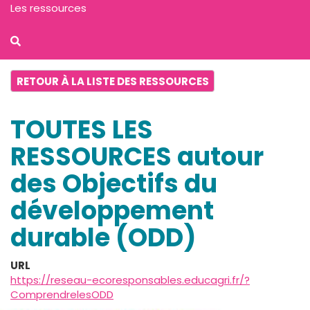
Les ressources
RETOUR À LA LISTE DES RESSOURCES
TOUTES LES
RESSOURCES autour
des Objectifs du
développement
durable (ODD)
URL
https://reseau-ecoresponsables.educagri.fr/?
ComprendrelesODD