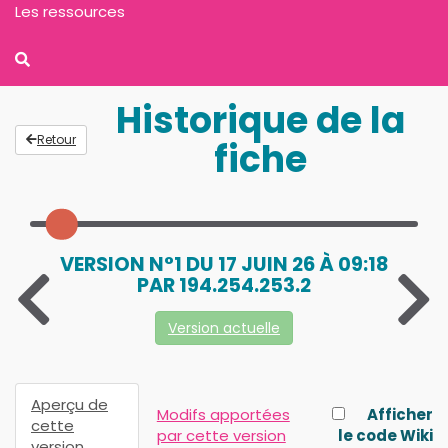
Les ressources
Historique de la
Retour
fiche
VERSION N°1 DU 17 JUIN 26 À 09:18
PAR 194.254.253.2
Version actuelle
Aperçu de
Modifs apportées
Afficher
cette
par cette version
le code Wiki
version