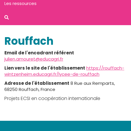
Les ressources
Rouffach
Email de l'encadrant référent
julien.amouret@educagri.fr
Lien vers le site de l'établissement
https://rouffach-
wintzenheim.educagri.fr/lycee-de-rouffach
Adresse de l'établissement
8 Rue aux Remparts,
68250 Rouffach, France
Projets ECSI en coopération internationale