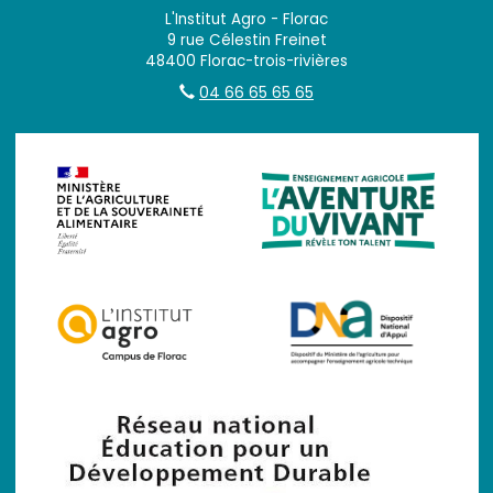
L'Institut Agro - Florac
9 rue Célestin Freinet
48400 Florac-trois-rivières
04 66 65 65 65