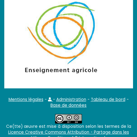
Mentions légales
-
-
Administration
-
Tableau de bord
-
Base de données
Ce(tte) œuvre est mise à disposition selon les termes de la
Licence Creative Commons Attribution - Partage dans les