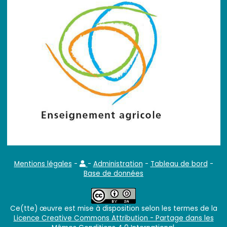
Mentions légales
-
-
Administration
-
Tableau de bord
-
Base de données
Ce(tte) œuvre est mise à disposition selon les termes de la
Licence Creative Commons Attribution - Partage dans les