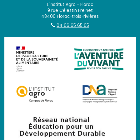
L'Institut Agro - Florac
9 rue Célestin Freinet
48400 Florac-trois-rivières
04 66 65 65 65