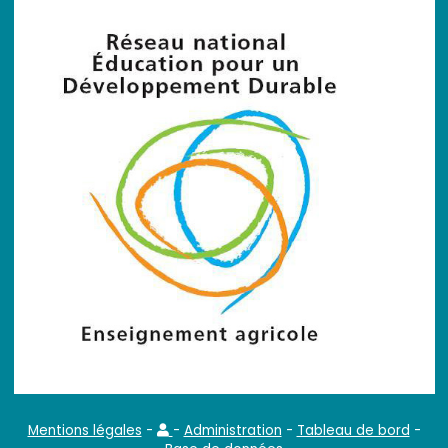
Mentions légales
-
-
Administration
-
Tableau de bord
-