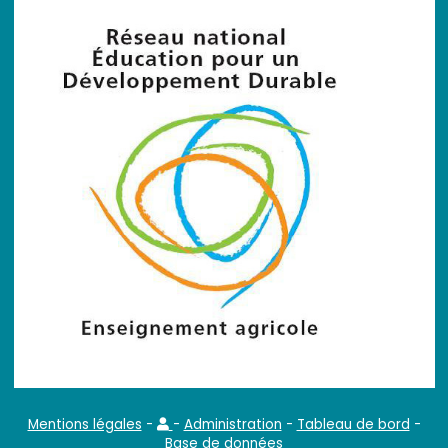
Mentions légales
-
-
Administration
-
Tableau de bord
-
Base de données