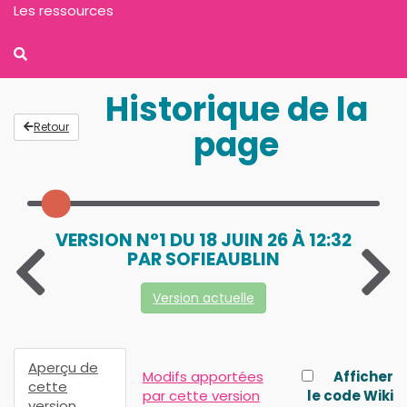
Les ressources
Historique de la
Retour
page
VERSION N°1 DU 18 JUIN 26 À 12:32
PAR SOFIEAUBLIN
Version actuelle
Aperçu de
Modifs apportées
Afficher
cette
par cette version
le code Wiki
version