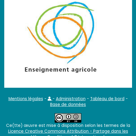
Mentions légales
-
-
Administration
-
Tableau de bord
-
Base de données
Ce(tte) œuvre est mise à disposition selon les termes de la
Licence Creative Commons Attribution - Partage dans les