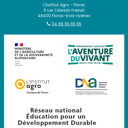
L'Institut Agro - Florac
9 rue Célestin Freinet
48400 Florac-trois-rivières
04 66 65 65 65