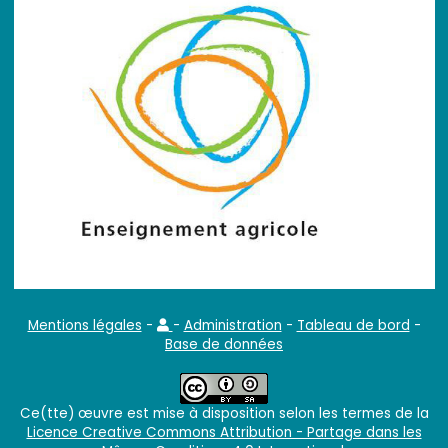
Mentions légales
-
-
Administration
-
Tableau de bord
-
Base de données
Ce(tte) œuvre est mise à disposition selon les termes de la
Licence Creative Commons Attribution - Partage dans les