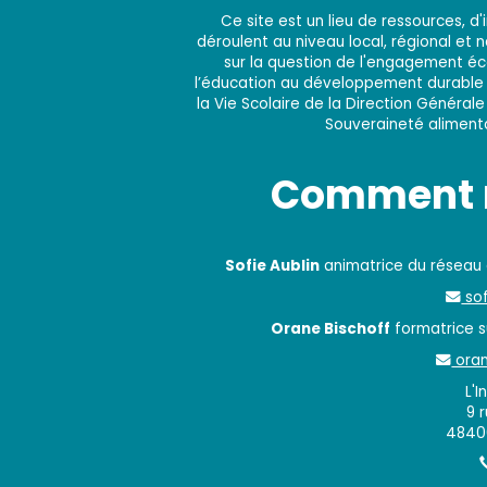
Ce site est un lieu de ressources, 
déroulent au niveau local, régional et 
sur la question de l'engagement éco
l’éducation au développement durable e
la Vie Scolaire de la Direction Générale
Souveraineté alimentai
Comment n
Sofie Aublin
animatrice du réseau
sof
Orane Bischoff
formatrice su
oran
L'I
9 
48400