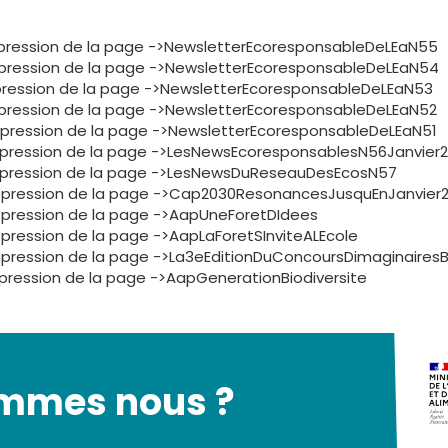
. . Suppression de la page ->NewsletterEcoresponsableDeLEaN55
. . Suppression de la page ->NewsletterEcoresponsableDeLEaN54
 . Suppression de la page ->NewsletterEcoresponsableDeLEaN53
. . Suppression de la page ->NewsletterEcoresponsableDeLEaN52
. . Suppression de la page ->NewsletterEcoresponsableDeLEaN51
. . Suppression de la page ->LesNewsEcoresponsablesN56Janvier
. . Suppression de la page ->LesNewsDuReseauDesEcosN57
 . . Suppression de la page ->Cap2030ResonancesJusquEnJanvier
 . Suppression de la page ->AapUneForetDIdees
. Suppression de la page ->AapLaForetSInviteALEcole
. . Suppression de la page ->La3eEditionDuConcoursDimaginaire
. Suppression de la page ->AapGenerationBiodiversite
ommes nous ?