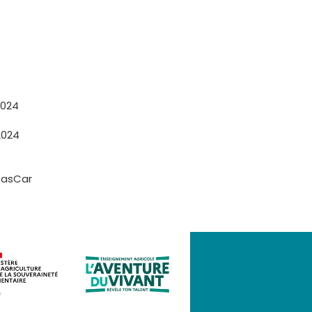
2024
2024
sBasCar