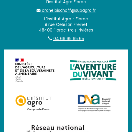
l'institut Agro Florac
orane.bischoff@supagro.fr
L'Institut Agro - Florac
9 rue Célestin Freinet
48400 Florac-trois-rivières
04 66 65 65 65