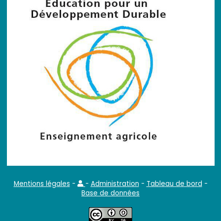
Mentions légales
-
-
Administration
-
Tableau de bord
-
Base de données