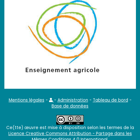
Mentions légales
-
-
Administration
-
Tableau de bord
-
Base de données
Ce(tte) œuvre est mise à disposition selon les termes de la
Licence Creative Commons Attribution - Partage dans les
Mêmes Conditions 4.0 International
.