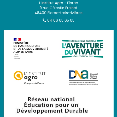
L'Institut Agro - Florac
9 rue Célestin Freinet
48400 Florac-trois-rivières
04 66 65 65 65