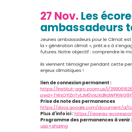
27 Nov.
Les écore
ambassadeurs t
Jeunes ambassadeurs pour le Climat est 
la « génération climat », prêt.e.s à s’eng
futures. Notre objectif : comprendre le m
ils viennent témoigner pendant cette per
enjeux climatiques !
lien de connexion permanent :
https://institut-agro.zoom.us/j/399061626
pwd=TWxOYlZnTytJM0VxUXdRdWFRWG9Y
Prise de note des permanences
https://docs.google.com/document/d/
Plus d'info ici :
https://reseau-ecorespo
Programme des permanences à venir 
usp=sharing