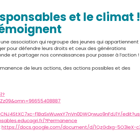
sponsables et le climat !
émoignent
une association qui regroupe des jeunes qui appartiennent
ager pour défendre leurs droits et ceux des générations
onde et partager nos connaissances pour passer à l’action !
manence de leurs actions, des actions possibles et des
1?
Zz09&omn=96655408887
1cCNJ4StXC7xc-f1BaSxWuwxY7nVn0DWQrwuo9nFdJ1Y/edit?us
nsables.educagri.fr/?Permanence
:
https://docs.google.com/document/d/1QzGdxg-5O3IeX-