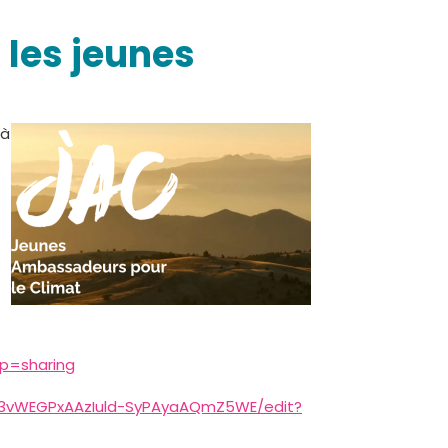
 les jeunes
 à
p=sharing
c3vWEGPxAAzIuld-SyPAyaAQmZ5WE/edit?