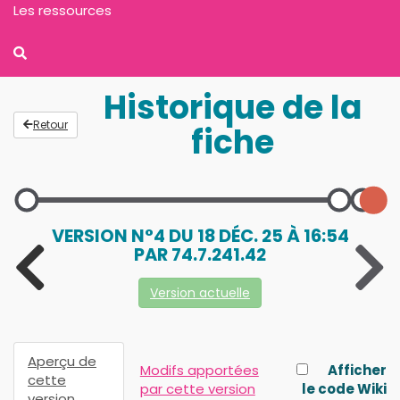
Les ressources
Historique de la
Retour
fiche
VERSION N°4 DU 18 DÉC. 25 À 16:54
PAR 74.7.241.42
Version actuelle
Aperçu de
Modifs apportées
Afficher
cette
par cette version
le code Wiki
version