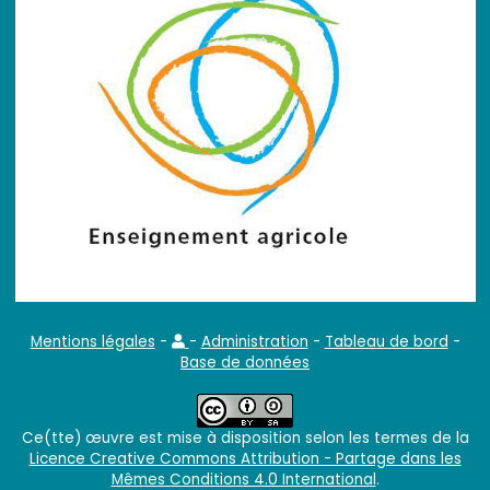
Mentions légales
-
-
Administration
-
Tableau de bord
-
Base de données
Ce(tte) œuvre est mise à disposition selon les termes de la
Licence Creative Commons Attribution - Partage dans les
Mêmes Conditions 4.0 International
.