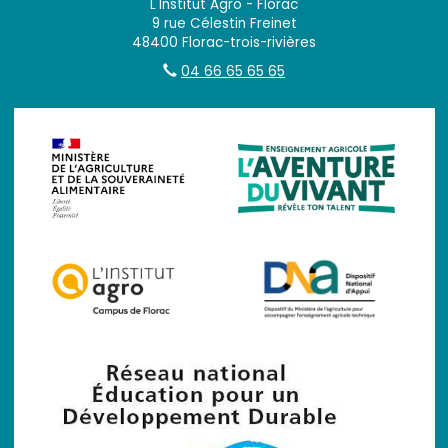
L'Institut Agro - Florac
9 rue Célestin Freinet
48400 Florac-trois-rivières
04 66 65 65 65