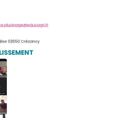
ce.pluvinage@educagri.fr
Eglise 02650 Crézancy
BLISSEMENT