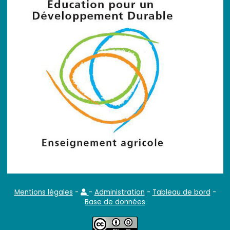
Mentions légales
-
-
Administration
-
Tableau de bord
-
Base de données