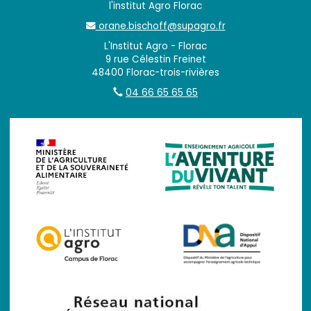
l'institut Agro Florac
orane.bischoff@supagro.fr
L'Institut Agro - Florac
9 rue Célestin Freinet
48400 Florac-trois-rivières
04 66 65 65 65