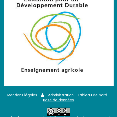
Mentions légales
-
-
Administration
-
Tableau de bord
-
Base de données