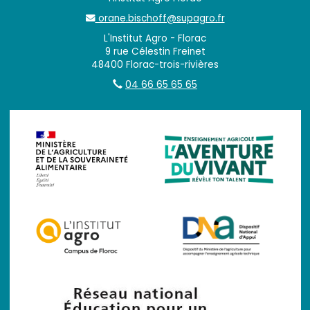
orane.bischoff@supagro.fr
L'Institut Agro - Florac
9 rue Célestin Freinet
48400 Florac-trois-rivières
04 66 65 65 65