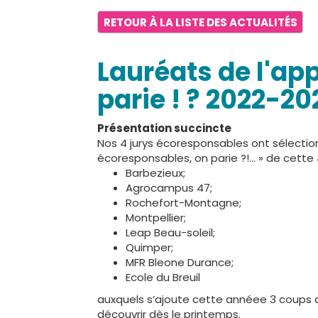
RETOUR À LA LISTE DES ACTUALITÉS
Lauréats de l'ap
parie ! ? 2022-20
Présentation succincte
Nos 4 jurys écoresponsables ont sélection
écoresponsables, on parie ?!... » de cette 
Barbezieux;
Agrocampus 47;
Rochefort-Montagne;
Montpellier;
Leap Beau-soleil;
Quimper;
MFR Bleone Durance;
Ecole du Breuil
auxquels s’ajoute cette annéee 3 coups de
découvrir dès le printemps.