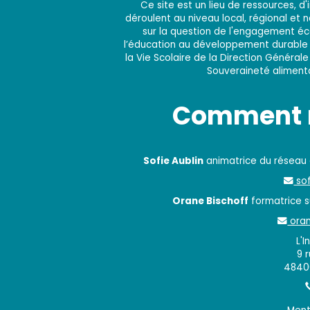
Ce site est un lieu de ressources, 
déroulent au niveau local, régional et 
sur la question de l'engagement éco
l’éducation au développement durable e
la Vie Scolaire de la Direction Générale
Souveraineté alimentai
Comment n
Sofie Aublin
animatrice du réseau
sof
Orane Bischoff
formatrice su
oran
L'I
9 
48400