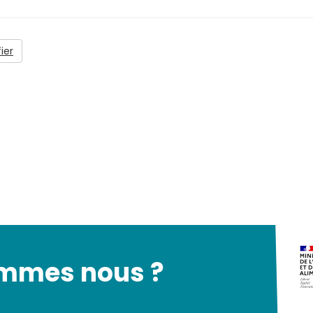
ier
ommes nous ?