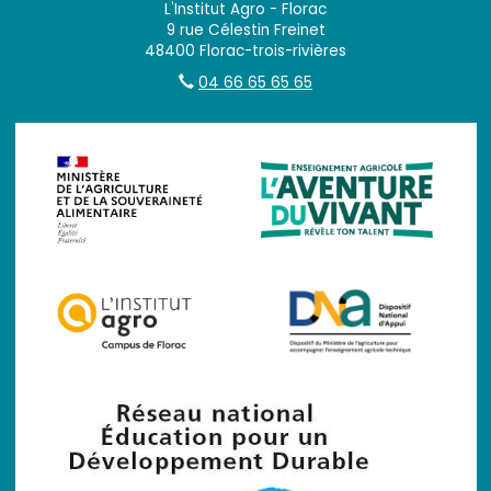
L'Institut Agro - Florac
9 rue Célestin Freinet
48400 Florac-trois-rivières
04 66 65 65 65