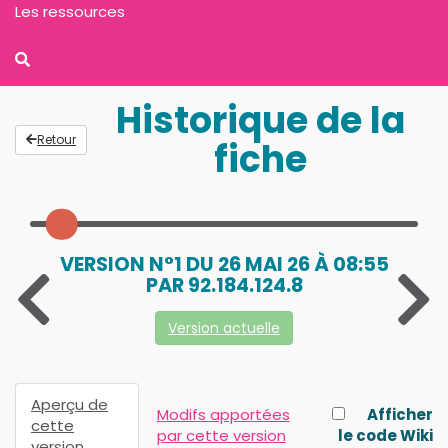
Les ressources
Historique de la
Retour
fiche
VERSION N°1 DU 26 MAI 26 À 08:55
PAR 92.184.124.8
Version actuelle
Aperçu de
Modifs apportées
Afficher
cette
par cette version
le code Wiki
version