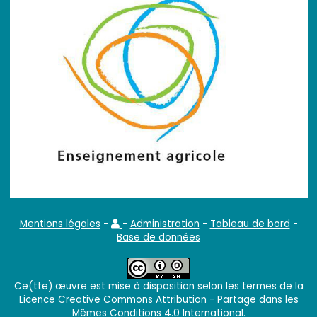
Mentions légales
-
-
Administration
-
Tableau de bord
-
Base de données
Ce(tte) œuvre est mise à disposition selon les termes de la
Licence Creative Commons Attribution - Partage dans les
Mêmes Conditions 4.0 International
.