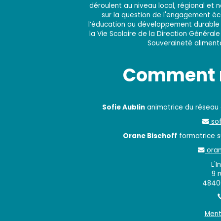
déroulent au niveau local, régional et 
sur la question de l'engagement éco
l’éducation au développement durable e
la Vie Scolaire de la Direction Générale
Souveraineté alimentai
Comment n
Sofie Aublin
animatrice du réseau
sof
Orane Bischoff
formatrice su
oran
L'I
9 
48400
Ment