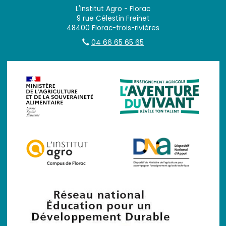
L'Institut Agro - Florac
9 rue Célestin Freinet
48400 Florac-trois-rivières
04 66 65 65 65