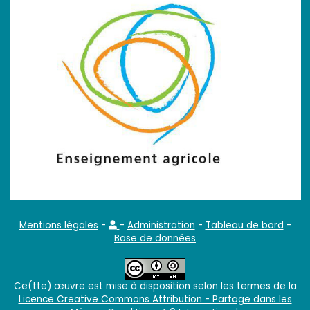
Mentions légales
-
-
Administration
-
Tableau de bord
-
Base de données
Ce(tte) œuvre est mise à disposition selon les termes de la
Licence Creative Commons Attribution - Partage dans les