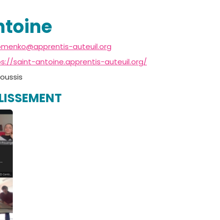
ntoine
ilomenko@apprentis-auteuil.org
s://saint-antoine.apprentis-auteuil.org/
oussis
BLISSEMENT