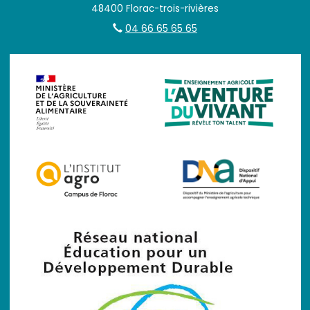
48400 Florac-trois-rivières
04 66 65 65 65