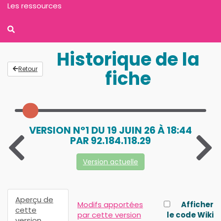
Les ressources
Historique de la
Retour
fiche
VERSION N°1 DU 19 JUIN 26 À 18:44
PAR 92.184.118.29
Version actuelle
Aperçu de
Modifs apportées
Afficher
cette
par cette version
le code Wiki
version