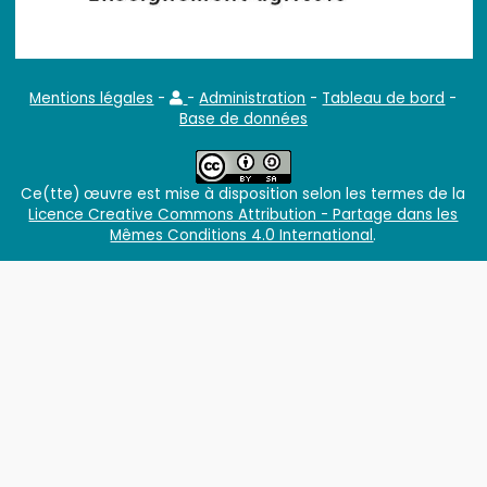
Mentions légales
-
-
Administration
-
Tableau de bord
-
Base de données
Ce(tte) œuvre est mise à disposition selon les termes de la
Licence Creative Commons Attribution - Partage dans les
Mêmes Conditions 4.0 International
.